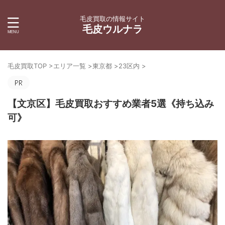
毛皮買取の情報サイト
毛皮ウルナラ
毛皮買取TOP
>
エリア一覧
>
東京都
>
23区内
>
【文京区】毛皮買取おすすめ業者5選《持ち込み
可》