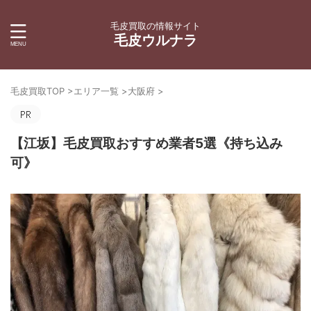
毛皮買取の情報サイト
毛皮ウルナラ
毛皮買取TOP
>
エリア一覧
>
大阪府
>
【江坂】毛皮買取おすすめ業者5選《持ち込み
可》