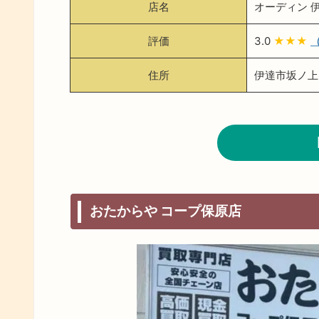
店名
オーディン 
評価
3.0
★★★
（
住所
伊達市坂ノ上8
おたからや コープ保原店