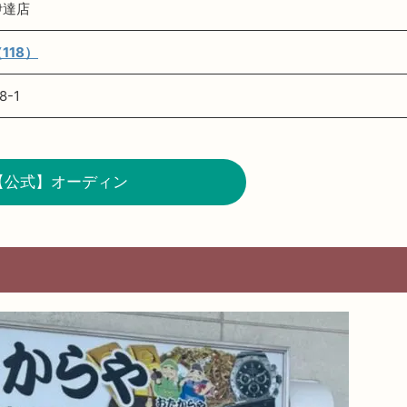
伊達店
118）
-1
【公式】オーディン