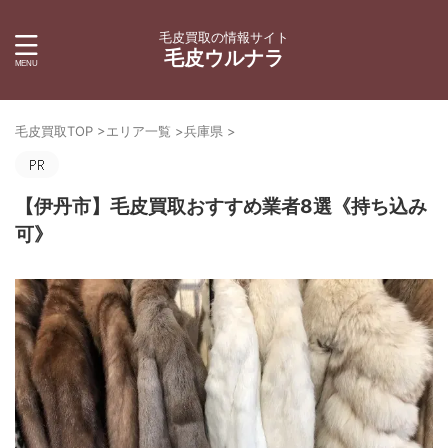
毛皮買取の情報サイト
毛皮ウルナラ
毛皮買取TOP
>
エリア一覧
>
兵庫県
>
【伊丹市】毛皮買取おすすめ業者8選《持ち込み
可》