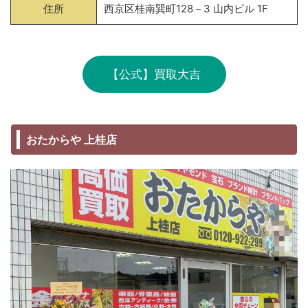
住所
西京区桂南巽町128－3 山内ビル 1F
【公式】買取大吉
おたからや 上桂店