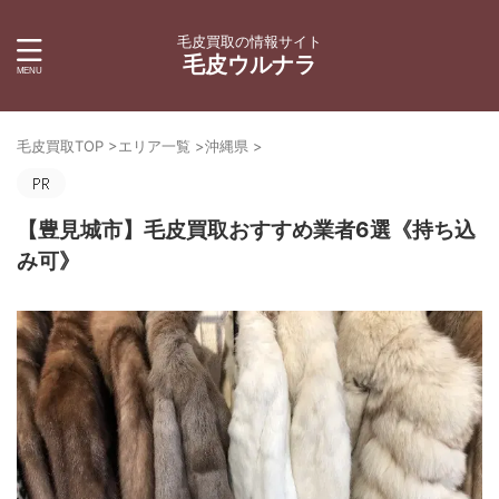
毛皮買取の情報サイト
毛皮ウルナラ
毛皮買取TOP
>
エリア一覧
>
沖縄県
>
【豊見城市】毛皮買取おすすめ業者6選《持ち込
み可》