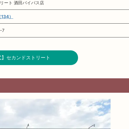
リート 酒田バイパス店
（134）
-7
式】セカンドストリート