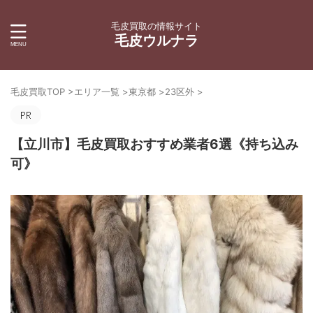
毛皮買取の情報サイト
毛皮ウルナラ
毛皮買取TOP
>
エリア一覧
>
東京都
>
23区外
>
【立川市】毛皮買取おすすめ業者6選《持ち込み
可》