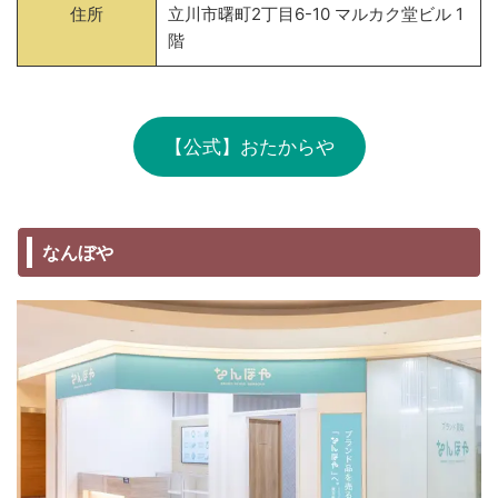
住所
立川市曙町2丁目6-10 マルカク堂ビル 1
階
【公式】おたからや
なんぼや