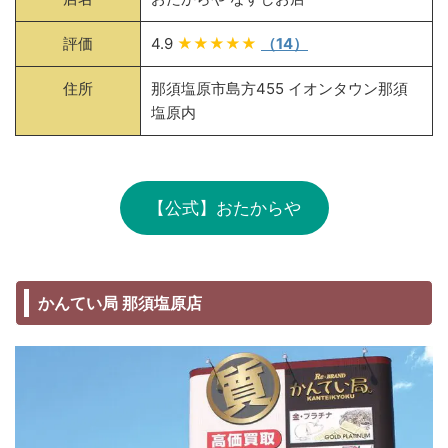
評価
4.9
★★★★★
（14）
住所
那須塩原市島方455 イオンタウン那須
塩原内
【公式】おたからや
かんてい局 那須塩原店