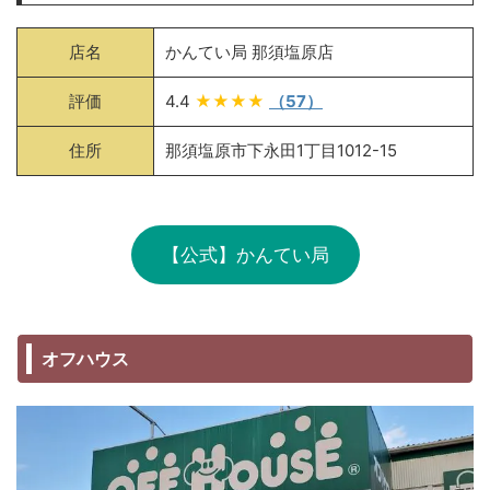
店名
かんてい局 那須塩原店
評価
4.4
★★★★
（57）
住所
那須塩原市下永田1丁目1012-15
【公式】かんてい局
オフハウス