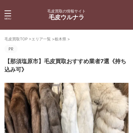
毛皮買取の情報サイト
毛皮ウルナラ
毛皮買取TOP
>
エリア一覧
>
栃木県
>
【那須塩原市】毛皮買取おすすめ業者7選《持ち
込み可》