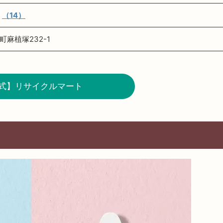
★
（14）
麻植塚232-1
式】リサイクルマート