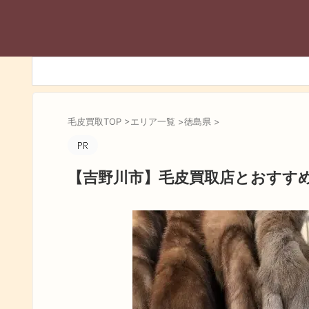
毛皮買取TOP
>
エリア一覧
>
徳島県
>
【吉野川市】毛皮買取店とおすす