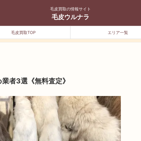
毛皮買取の情報サイト
毛皮ウルナラ
毛皮買取TOP
エリア一覧
め業者3選《無料査定》