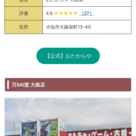
評価
4.9
★★★★★
（27）
住所
大仙市大曲栄町13-40
【公式】おたからや
万SAI堂 大曲店