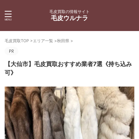
毛皮買取の情報サイト
毛皮ウルナラ
毛皮買取TOP
>
エリア一覧
>
秋田県
>
【大仙市】毛皮買取おすすめ業者7選《持ち込み
可》