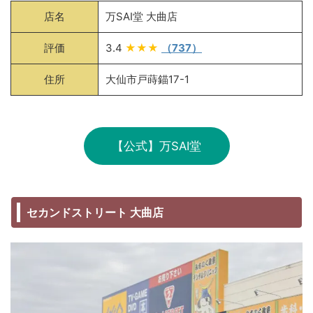
店名
万SAI堂 大曲店
評価
3.4
★★★
（737）
住所
大仙市戸蒔錨17-1
【公式】万SAI堂
セカンドストリート 大曲店