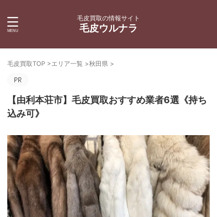
毛皮買取の情報サイト
毛皮ウルナラ
毛皮買取TOP
>
エリア一覧
>
秋田県
>
【由利本荘市】毛皮買取おすすめ業者6選《持ち
込み可》