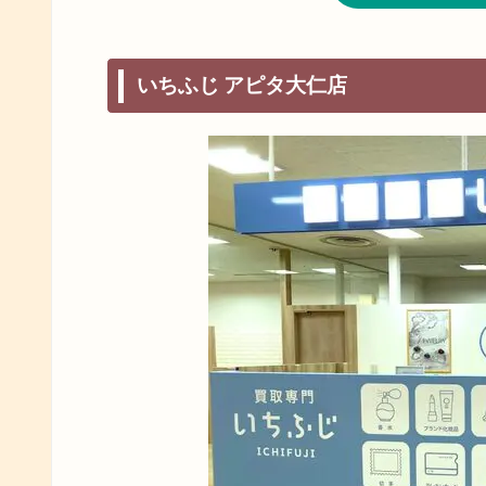
いちふじ アピタ大仁店