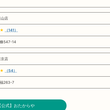
韮山店
★★
（141）
547-14
田京店
★★
（54）
263-7
【公式】おたからや