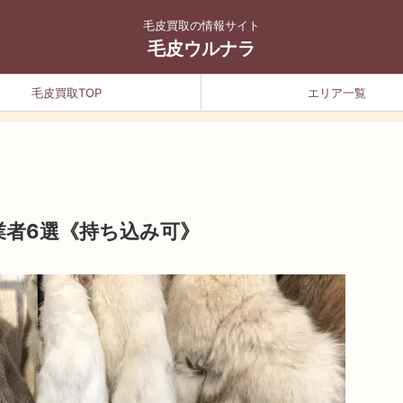
毛皮買取の情報サイト
毛皮ウルナラ
毛皮買取TOP
エリア一覧
業者6選《持ち込み可》