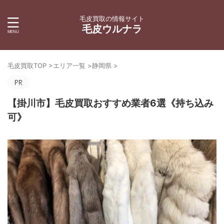
毛皮買取の情報サイト
毛皮ウルナラ
毛皮買取TOP
>
エリア一覧
>
静岡県
>
【掛川市】毛皮買取おすすめ業者6選《持ち込み
可》