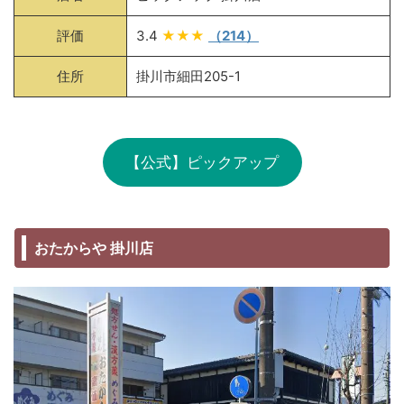
評価
3.4
★★★
（214）
住所
掛川市細田205-1
【公式】ピックアップ
おたからや 掛川店